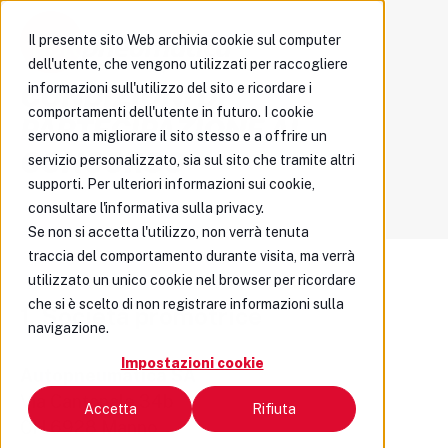
Il presente sito Web archivia cookie sul computer
dell'utente, che vengono utilizzati per raccogliere
CONDIZIONI DI
informazioni sull'utilizzo del sito e ricordare i
comportamenti dell'utente in futuro. I cookie
PARTECIPAZIONE AL
servono a migliorare il sito stesso e a offrire un
CONCORSO
servizio personalizzato, sia sul sito che tramite altri
supporti. Per ulteriori informazioni sui cookie,
consultare l'informativa sulla privacy.
Se non si accetta l'utilizzo, non verrà tenuta
traccia del comportamento durante visita, ma verrà
utilizzato un unico cookie nel browser per ricordare
che si è scelto di non registrare informazioni sulla
1. Società promotrice
navigazione.
Impostazioni cookie
Autopneumatica SA
Via Cantonale 34b
Accetta
Rifiuta
CH 6928 Manno